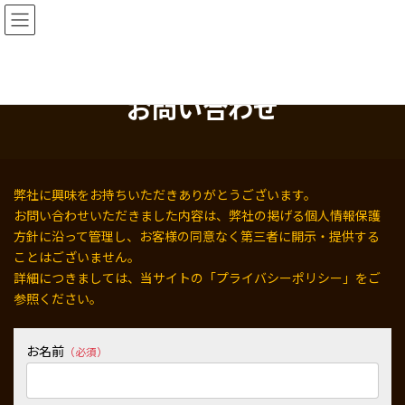
コ
ナ
ン
ビ
テ
ゲ
ン
ー
ツ
シ
へ
ョ
お問い合わせ
ス
ン
キ
に
ッ
移
プ
動
弊社に興味をお持ちいただきありがとうございます。
お問い合わせいただきました内容は、弊社の掲げる個人情報保護
方針に沿って管理し、お客様の同意なく第三者に開示・提供する
ことはございません。
詳細につきましては、当サイトの「プライバシーポリシー」をご
参照ください。
お名前
（必須）